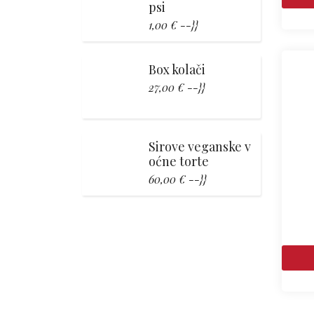
psi
1,00 € --}}
Box kolači
27,00 € --}}
Sirove veganske v
oćne torte
60,00 € --}}