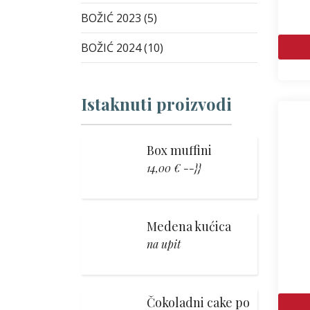
BOŽIĆ 2023 (5)
BOŽIĆ 2024 (10)
Istaknuti proizvodi
Box muffini
14,00 € --}}
Medena kućica
na upit
Čokoladni cake po