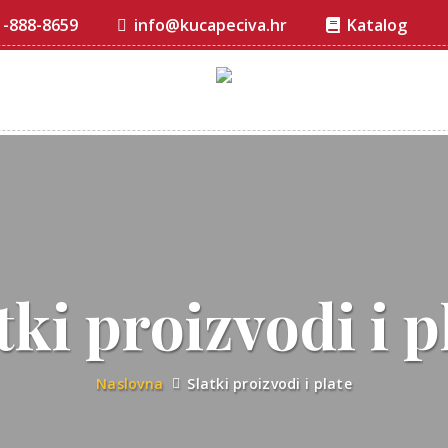
1-888-8659
info@kucapeciva.hr
Katalog
tki proizvodi i p
Naslovna
Slatki proizvodi i plate