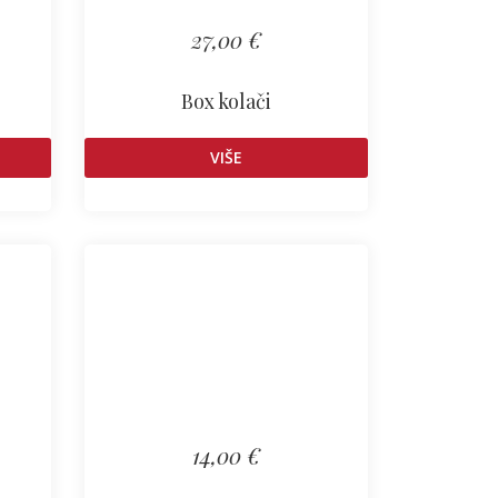
27,00 €
Box kolači
VIŠE
14,00 €