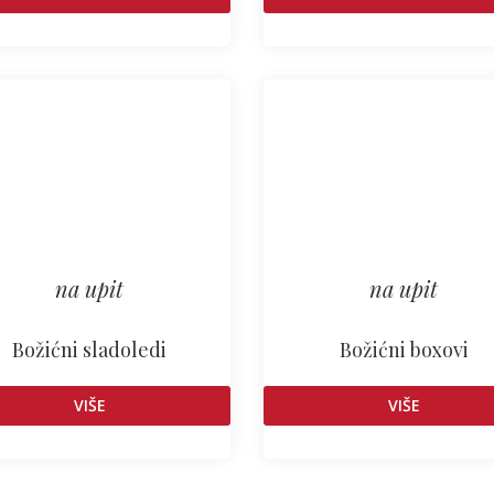
na upit
na upit
Božićni sladoledi
Božićni boxovi
VIŠE
VIŠE