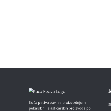
K
Kuća peciva bavi se proizvodnjom
S
pekarskih i slastičarskih proizvoda po