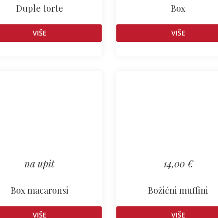
Duple torte
Box
VIŠE
VIŠE
na upit
14,00 €
Box macaronsi
Božićni muffini
VIŠE
VIŠE