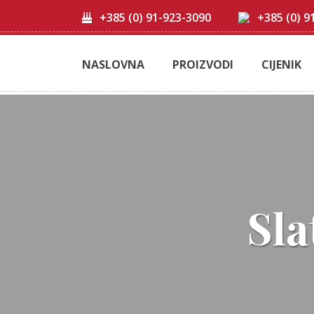
+385 (0) 91-923-3090
+385 (0) 9
NASLOVNA
PROIZVODI
CIJENIK
Sla