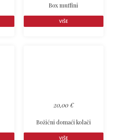
Box muffini
VIŠE
20,00 €
Božićni domaći kolači
VIŠE