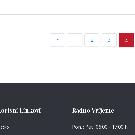
«
1
2
3
4
orisni Linkovi
Radno Vrijeme
Pon. : Pet.: 06:00 - 17:00 h
latko