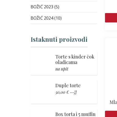
BOŽIĆ 2023 (5)
BOŽIĆ 2024 (10)
Istaknuti proizvodi
Torte s kinder čok
oladicama
na upit
Duple torte
50,00 € --}}
Mla
Box torta i 5 muffin