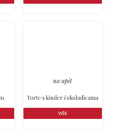
na upit
om
Torte s kinder čokoladicama
VIŠE