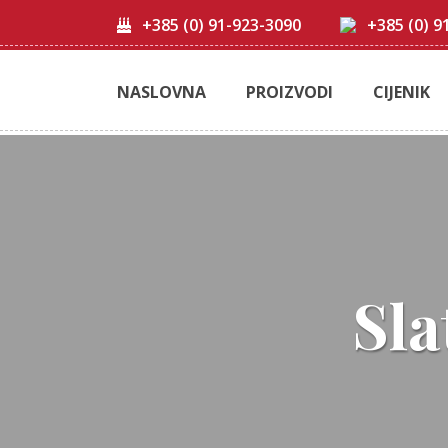
+385 (0) 91-923-3090
+385 (0) 9
NASLOVNA
PROIZVODI
CIJENIK
Sla