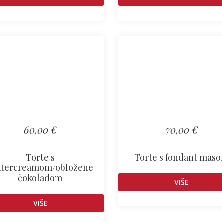
60,00 €
70,00 €
Torte s
Torte s fondant mas
ttercreamom/obložene
čokoladom
VIŠE
VIŠE