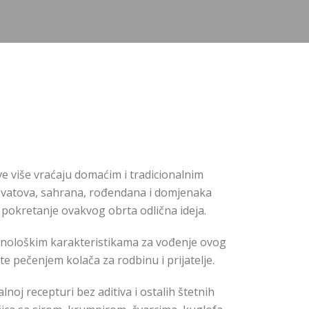
sve više vraćaju domaćim i tradicionalnim
t svatova, sahrana, rođendana i domjenaka
e pokretanje ovakvog obrta odlična ideja.
hnološkim karakteristikama za vođenje ovog
e pečenjem kolača za rodbinu i prijatelje.
noj recepturi bez aditiva i ostalih štetnih