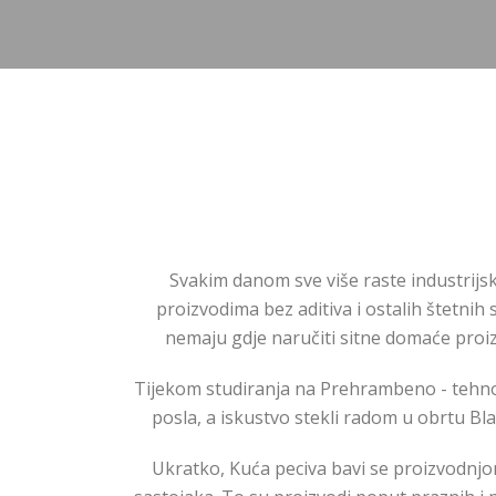
Svakim danom sve više raste industrijska
proizvodima bez aditiva i ostalih štetni
nemaju gdje naručiti sitne domaće proizv
Tijekom studiranja na Prehrambeno - tehno
posla, a iskustvo stekli radom u obrtu Bl
Ukratko, Kuća peciva bavi se proizvodnjom 