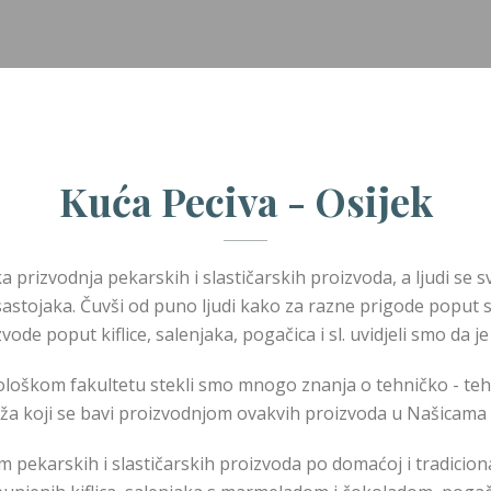
Kuća Peciva - Osijek
 prizvodnja pekarskih i slastičarskih proizvoda, a ljudi se 
h sastojaka. Čuvši od puno ljudi kako za razne prigode popu
ode poput kiflice, salenjaka, pogačica i sl. uvidjeli smo da j
loškom fakultetu stekli smo mnogo znanja o tehničko - te
aža koji se bavi proizvodnjom ovakvih proizvoda u Našicama t
pekarskih i slastičarskih proizvoda po domaćoj i tradicional