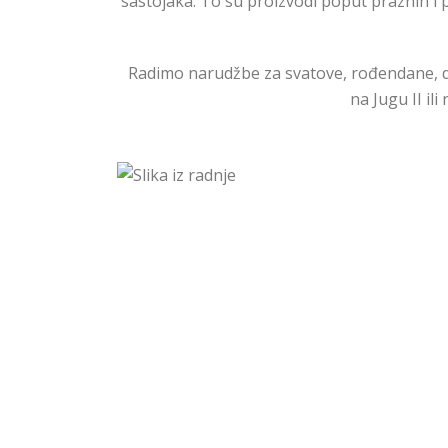
sastojaka. To su proizvodi poput praznih i 
Radimo narudžbe za svatove, rođendane, do
na Jugu II il