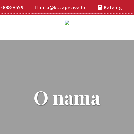
1-888-8659
info@kucapeciva.hr
Katalog
O nama