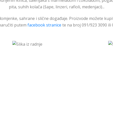
punjenih kiflica, salenjaka s marmeladom i čokoladom, poga
pita, suhih kolača (šape, linzeri, rafioli, medenjaci)...
mjenke, sahrane i slične događaje. Proizvode možete kupiti
i naručiti putem
facebook stranice
te na broj 091/923 3090 ili