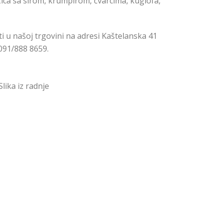
čica sa sirom, krumpirom, čvarcima, kuglofa,
 u našoj trgovini na adresi Kaštelanska 41
 091/888 8659.