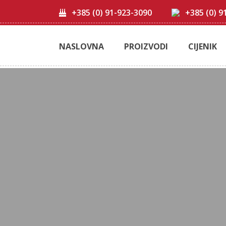
+385 (0) 91-923-3090
+385 (0) 9
NASLOVNA
PROIZVODI
CIJENIK