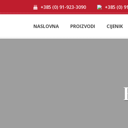
+385 (0) 91-923-3090
+385 (0) 9
NASLOVNA
PROIZVODI
CIJENIK