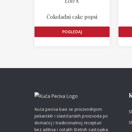
1,00 €
Čokoladni cake popsi
POGLEDAJ
K
Kuća peciva bavi se proizvodnjom
S
pekarskih i slastičarskih proizvoda po
S
domaćoj i tradicionalnoj recepturi
bez aditiva i ostalih štetnih sastojaka.