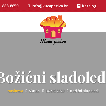
1-888-8659
info@kucapeciva.hr
Katalog
Božićni sladoled
Naslovna
Slatko
BOŽIĆ 2023
Božićni sladoledi