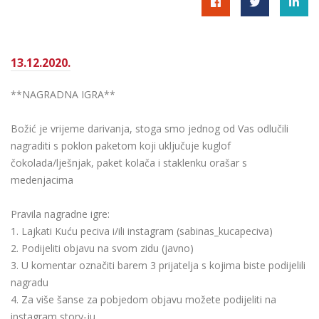
13.12.2020.
**NAGRADNA IGRA**
Božić je vrijeme darivanja, stoga smo jednog od Vas odlučili
nagraditi s poklon paketom koji uključuje kuglof
čokolada/lješnjak, paket kolača i staklenku orašar s
medenjacima
Pravila nagradne igre:
1. Lajkati Kuću peciva i/ili instagram (sabinas_kucapeciva)
2. Podijeliti objavu na svom zidu (javno)
3. U komentar označiti barem 3 prijatelja s kojima biste podijelili
nagradu
4. Za više šanse za pobjedom objavu možete podijeliti na
instagram story-ju